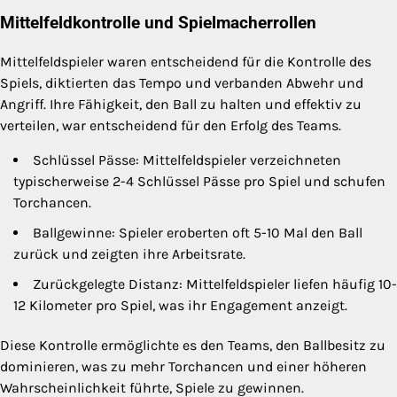
Mittelfeldkontrolle und Spielmacherrollen
Mittelfeldspieler waren entscheidend für die Kontrolle des
Spiels, diktierten das Tempo und verbanden Abwehr und
Angriff. Ihre Fähigkeit, den Ball zu halten und effektiv zu
verteilen, war entscheidend für den Erfolg des Teams.
Schlüssel Pässe: Mittelfeldspieler verzeichneten
typischerweise 2-4 Schlüssel Pässe pro Spiel und schufen
Torchancen.
Ballgewinne: Spieler eroberten oft 5-10 Mal den Ball
zurück und zeigten ihre Arbeitsrate.
Zurückgelegte Distanz: Mittelfeldspieler liefen häufig 10-
12 Kilometer pro Spiel, was ihr Engagement anzeigt.
Diese Kontrolle ermöglichte es den Teams, den Ballbesitz zu
dominieren, was zu mehr Torchancen und einer höheren
Wahrscheinlichkeit führte, Spiele zu gewinnen.