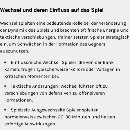
Wechsel und deren Einfluss auf das Spiel
Wechsel spielten eine bedeutende Rolle bei der Veränderung
der Dynamik des Spiels und brachten oft frische Energie und
taktische Verschiebungen. Trainer setzten Spieler strategisch
ein, um Schwächen in der Formation des Gegners
auszunutzen.
Einflussreiche Wechsel: Spieler, die von der Bank
kamen, trugen typischerweise 1-2 Tore oder Vorlagen in
kritischen Momenten bei.
Taktische Änderungen: Wechsel führten oft zu
Verschiebungen von defensiven zu offensiveren
Formationen.
Spielzeit: Ausgewechselte Spieler spielten
normalerweise zwischen 20-30 Minuten und hatten
sofortige Auswirkungen.