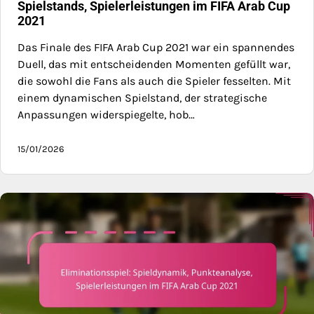
Spielstands, Spielerleistungen im FIFA Arab Cup
2021
Das Finale des FIFA Arab Cup 2021 war ein spannendes
Duell, das mit entscheidenden Momenten gefüllt war,
die sowohl die Fans als auch die Spieler fesselten. Mit
einem dynamischen Spielstand, der strategische
Anpassungen widerspiegelte, hob…
15/01/2026