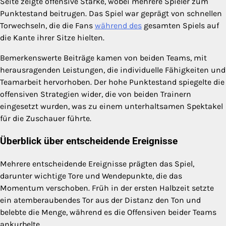
Seite zeigte offensive Stärke, wobei mehrere Spieler zum
Punktestand beitrugen. Das Spiel war geprägt von schnellen
Torwechseln, die die Fans
während des
gesamten Spiels auf
die Kante ihrer Sitze hielten.
Bemerkenswerte Beiträge kamen von beiden Teams, mit
herausragenden Leistungen, die individuelle Fähigkeiten und
Teamarbeit hervorhoben. Der hohe Punktestand spiegelte die
offensiven Strategien wider, die von beiden Trainern
eingesetzt wurden, was zu einem unterhaltsamen Spektakel
für die Zuschauer führte.
Überblick über entscheidende Ereignisse
Mehrere entscheidende Ereignisse prägten das Spiel,
darunter wichtige Tore und Wendepunkte, die das
Momentum verschoben. Früh in der ersten Halbzeit setzte
ein atemberaubendes Tor aus der Distanz den Ton und
belebte die Menge, während es die Offensiven beider Teams
ankurbelte.