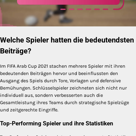
Welche Spieler hatten die bedeutendsten
Beiträge?
Im FIFA Arab Cup 2021 stachen mehrere Spieler mit ihren
bedeutenden Beiträgen hervor und beeinflussten den
Ausgang des Spiels durch Tore, Vorlagen und defensive
Bemühungen. Schlüsselspieler zeichneten sich nicht nur
individuell aus, sondern verbesserten auch die
Gesamtleistung ihres Teams durch strategische Spielzüge
und zeitgerechte Eingriffe.
Top-Performing Spieler und ihre Statistiken