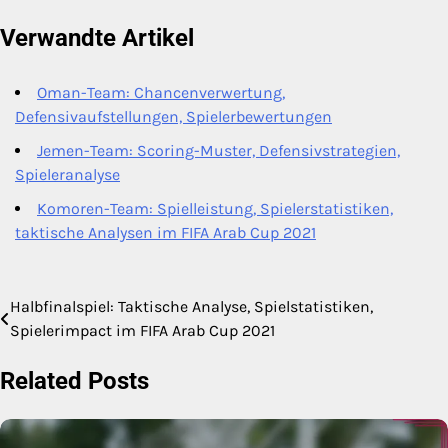
Verwandte Artikel
Oman-Team: Chancenverwertung,
Defensivaufstellungen, Spielerbewertungen
Jemen-Team: Scoring-Muster, Defensivstrategien,
Spieleranalyse
Komoren-Team: Spielleistung, Spielerstatistiken,
taktische Analysen im FIFA Arab Cup 2021
Halbfinalspiel: Taktische Analyse, Spielstatistiken,
Post
Spielerimpact im FIFA Arab Cup 2021
navigation
Related Posts