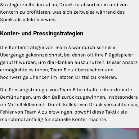
Strategie zielte darauf ab, Druck zu absorbieren und von
Kontern zu profitieren, was sich zeitweise während des
Spiels als effektiv erwies.
Konter- und Pressingstrategien
Die Konterstrategie von Team A war durch schnelle
Übergänge gekennzeichnet, bei denen oft ihre Flügelspieler
genutzt wurden, um die Flanken auszunutzen. Dieser Ansatz
ermöglichte es ihnen, Team B zu überraschen und
hochwertige Chancen im letzten Drittel zu kreieren.
Die Pressingstrategie von Team B beinhaltete koordinierte
Bemühungen, um den Ball zurückzugewinnen, insbesondere
im Mittelfeldbereich. Durch kollektiven Druck versuchten sie,
Fehler von Team A zu erzwingen, obwohl diese Taktik sie
manchmal anfällig für schnelle Konter machte.