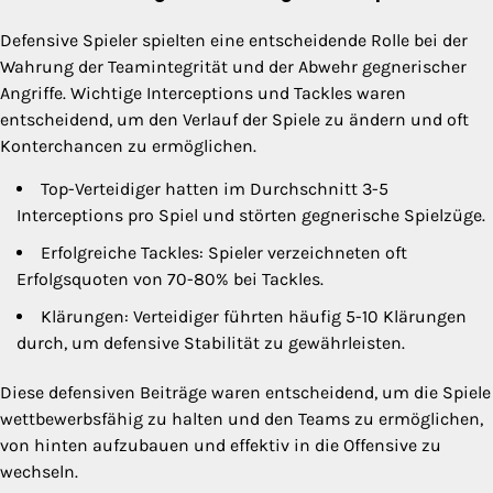
Defensive Spieler spielten eine entscheidende Rolle bei der
Wahrung der Teamintegrität und der Abwehr gegnerischer
Angriffe. Wichtige Interceptions und Tackles waren
entscheidend, um den Verlauf der Spiele zu ändern und oft
Konterchancen zu ermöglichen.
Top-Verteidiger hatten im Durchschnitt 3-5
Interceptions pro Spiel und störten gegnerische Spielzüge.
Erfolgreiche Tackles: Spieler verzeichneten oft
Erfolgsquoten von 70-80% bei Tackles.
Klärungen: Verteidiger führten häufig 5-10 Klärungen
durch, um defensive Stabilität zu gewährleisten.
Diese defensiven Beiträge waren entscheidend, um die Spiele
wettbewerbsfähig zu halten und den Teams zu ermöglichen,
von hinten aufzubauen und effektiv in die Offensive zu
wechseln.