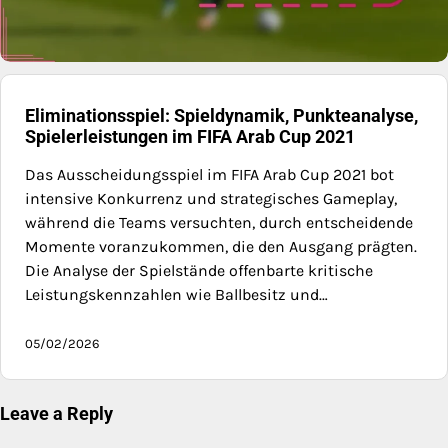
Eliminationsspiel: Spieldynamik, Punkteanalyse,
Spielerleistungen im FIFA Arab Cup 2021
Das Ausscheidungsspiel im FIFA Arab Cup 2021 bot
intensive Konkurrenz und strategisches Gameplay,
während die Teams versuchten, durch entscheidende
Momente voranzukommen, die den Ausgang prägten.
Die Analyse der Spielstände offenbarte kritische
Leistungskennzahlen wie Ballbesitz und…
05/02/2026
Leave a Reply