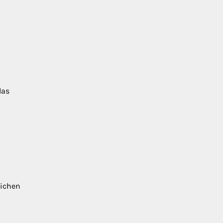
das
lichen