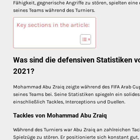
Fähigkeit, gegnerische Angriffe zu stören, spielten ein
seines Teams während des Turniers.
Key sections in the article:
Was sind die defensiven Statistiken
2021?
Mohammad Abu Zraiq zeigte während des FIFA Arab Cup 
seines Teams bei. Seine Statistiken spiegeln ein solide
einschließlich Tackles, Interceptions und Duellen.
Tackles von Mohammad Abu Zraiq
Während des Turniers war Abu Zraiq an zahlreichen Tack
Spielzüge zu stören. Er positionierte sich konstant gut