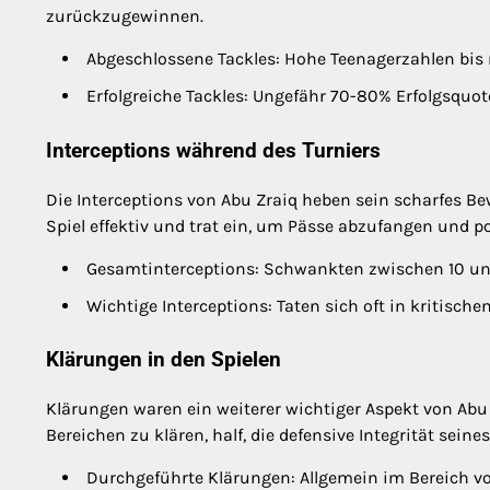
zurückzugewinnen.
Abgeschlossene Tackles: Hohe Teenagerzahlen bis 
Erfolgreiche Tackles: Ungefähr 70-80% Erfolgsquot
Interceptions während des Turniers
Die Interceptions von Abu Zraiq heben sein scharfes Be
Spiel effektiv und trat ein, um Pässe abzufangen und po
Gesamtinterceptions: Schwankten zwischen 10 und
Wichtige Interceptions: Taten sich oft in kritisc
Klärungen in den Spielen
Klärungen waren ein weiterer wichtiger Aspekt von Abu 
Bereichen zu klären, half, die defensive Integrität sein
Durchgeführte Klärungen: Allgemein im Bereich von