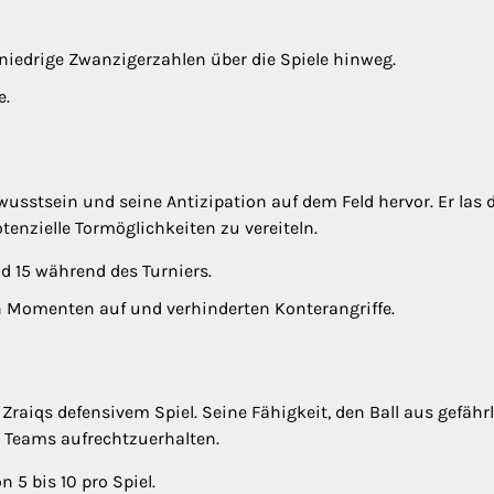
niedrige Zwanzigerzahlen über die Spiele hinweg.
e.
wusstsein und seine Antizipation auf dem Feld hervor. Er las 
tenzielle Tormöglichkeiten zu vereiteln.
 15 während des Turniers.
hen Momenten auf und verhinderten Konterangriffe.
Zraiqs defensivem Spiel. Seine Fähigkeit, den Ball aus gefähr
es Teams aufrechtzuerhalten.
 5 bis 10 pro Spiel.