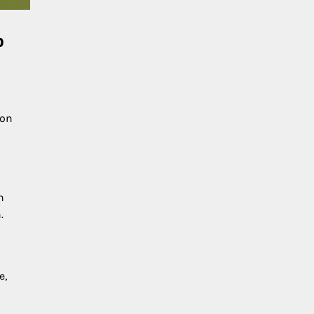
b
ion
n
.
e,