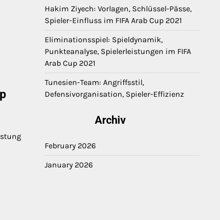
Hakim Ziyech: Vorlagen, Schlüssel-Pässe,
Spieler-Einfluss im FIFA Arab Cup 2021
Eliminationsspiel: Spieldynamik,
Punkteanalyse, Spielerleistungen im FIFA
Arab Cup 2021
Tunesien-Team: Angriffsstil,
up
Defensivorganisation, Spieler-Effizienz
Archiv
istung
February 2026
January 2026