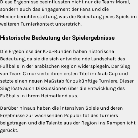
Diese Ergebnisse beeinflussten nicht nur die Team-Moral,
sondern auch das Engagement der Fans und die
Medienberichterstattung, was die Bedeutung jedes Spiels im
weiteren Turnierkontext unterstrich.
Historische Bedeutung der Spielergebnisse
Die Ergebnisse der K.-o.-Runden haben historische
Bedeutung, da sie die sich entwickelnde Landschaft des
Fußballs in der arabischen Region widerspiegeln. Der Sieg
von Team C markierte ihren ersten Titel im Arab Cup und
setzte einen neuen Maßstab für zukünftige Turniere. Dieser
Sieg löste auch Diskussionen über die Entwicklung des
Fußballs in ihrem Heimatland aus.
Darüber hinaus haben die intensiven Spiele und deren
Ergebnisse zur wachsenden Popularität des Turniers
beigetragen und die Talente aus der Region ins Rampenlicht
gerückt.