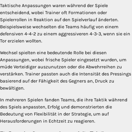
Taktische Anpassungen waren während der Spiele
entscheidend, wobei Trainer oft Formationen oder
Spielerrollen in Reaktion auf den Spielverlauf änderten.
Beispielsweise wechselten die Teams häufig von einem
defensiven 4-4-2 zu einem aggressiveren 4-3-3, wenn sie ein
Tor erzielen wollten.
Wechsel spielten eine bedeutende Rolle bei diesen
Anpassungen, wobei frische Spieler eingesetzt wurden, um
müde Verteidiger auszunutzen oder die Abwehrreihen zu
verstärken. Trainer passten auch die Intensität des Pressings
basierend auf der Fähigkeit des Gegners an, Druck zu
bewältigen.
In mehreren Spielen fanden Teams, die ihre Taktik während
des Spiels anpassten, Erfolg und demonstrierten die
Bedeutung von Flexibilität in der Strategie, um auf
Herausforderungen in Echtzeit zu reagieren.