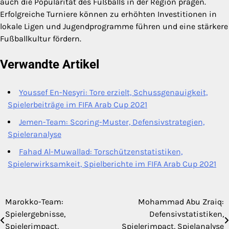
auch die Popularität des Fußballs in der Region prägen.
Erfolgreiche Turniere können zu erhöhten Investitionen in
lokale Ligen und Jugendprogramme führen und eine stärkere
Fußballkultur fördern.
Verwandte Artikel
Youssef En-Nesyri: Tore erzielt, Schussgenauigkeit,
Spielerbeiträge im FIFA Arab Cup 2021
Jemen-Team: Scoring-Muster, Defensivstrategien,
Spieleranalyse
Fahad Al-Muwallad: Torschützenstatistiken,
Spielerwirksamkeit, Spielberichte im FIFA Arab Cup 2021
Marokko-Team:
Mohammad Abu Zraiq:
Post
Spielergebnisse,
Defensivstatistiken,
navigation
Spielerimpact,
Spielerimpact, Spielanalyse