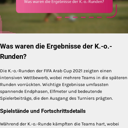
Was waren die Ergebnisse der K.-o.-
Runden?
Die K.-o.-Runden der FIFA Arab Cup 2021 zeigten einen
intensiven Wettbewerb, wobei mehrere Teams in die späteren
Runden vorrückten. Wichtige Ergebnisse umfassten
spannende Endphasen, Elfmeter und bedeutende
Spielerbeiträge, die den Ausgang des Turniers prägten.
Spielstände und Fortschrittsdetails
Während der K.-o.-Runde kämpften die Teams hart, wobei