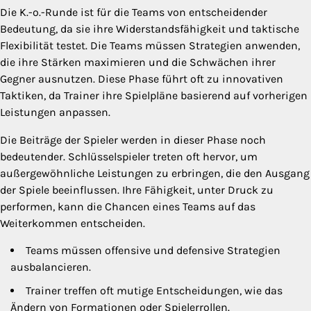
Die K.-o.-Runde ist für die Teams von entscheidender
Bedeutung, da sie ihre Widerstandsfähigkeit und taktische
Flexibilität testet. Die Teams müssen Strategien anwenden,
die ihre Stärken maximieren und die Schwächen ihrer
Gegner ausnutzen. Diese Phase führt oft zu innovativen
Taktiken, da Trainer ihre Spielpläne basierend auf vorherigen
Leistungen anpassen.
Die Beiträge der Spieler werden in dieser Phase noch
bedeutender. Schlüsselspieler treten oft hervor, um
außergewöhnliche Leistungen zu erbringen, die den Ausgang
der Spiele beeinflussen. Ihre Fähigkeit, unter Druck zu
performen, kann die Chancen eines Teams auf das
Weiterkommen entscheiden.
Teams müssen offensive und defensive Strategien
ausbalancieren.
Trainer treffen oft mutige Entscheidungen, wie das
Ändern von Formationen oder Spielerrollen.