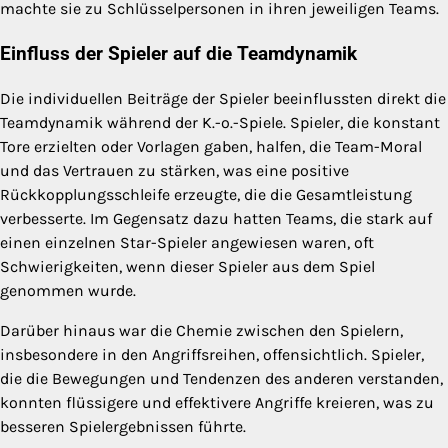
machte sie zu Schlüsselpersonen in ihren jeweiligen Teams.
Einfluss der Spieler auf die Teamdynamik
Die individuellen Beiträge der Spieler beeinflussten direkt die
Teamdynamik während der K.-o.-Spiele. Spieler, die konstant
Tore erzielten oder Vorlagen gaben, halfen, die Team-Moral
und das Vertrauen zu stärken, was eine positive
Rückkopplungsschleife erzeugte, die die Gesamtleistung
verbesserte. Im Gegensatz dazu hatten Teams, die stark auf
einen einzelnen Star-Spieler angewiesen waren, oft
Schwierigkeiten, wenn dieser Spieler aus dem Spiel
genommen wurde.
Darüber hinaus war die Chemie zwischen den Spielern,
insbesondere in den Angriffsreihen, offensichtlich. Spieler,
die die Bewegungen und Tendenzen des anderen verstanden,
konnten flüssigere und effektivere Angriffe kreieren, was zu
besseren Spielergebnissen führte.