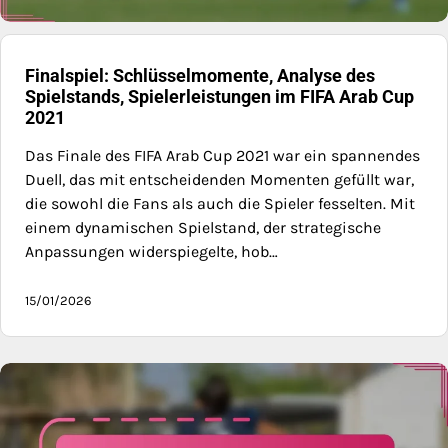
Finalspiel: Schlüsselmomente, Analyse des
Spielstands, Spielerleistungen im FIFA Arab Cup
2021
Das Finale des FIFA Arab Cup 2021 war ein spannendes
Duell, das mit entscheidenden Momenten gefüllt war,
die sowohl die Fans als auch die Spieler fesselten. Mit
einem dynamischen Spielstand, der strategische
Anpassungen widerspiegelte, hob…
15/01/2026