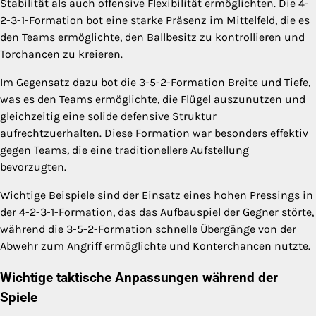
Stabilität als auch offensive Flexibilität ermöglichten. Die 4-
2-3-1-Formation bot eine starke Präsenz im Mittelfeld, die es
den Teams ermöglichte, den Ballbesitz zu kontrollieren und
Torchancen zu kreieren.
Im Gegensatz dazu bot die 3-5-2-Formation Breite und Tiefe,
was es den Teams ermöglichte, die Flügel auszunutzen und
gleichzeitig eine solide defensive Struktur
aufrechtzuerhalten. Diese Formation war besonders effektiv
gegen Teams, die eine traditionellere Aufstellung
bevorzugten.
Wichtige Beispiele sind der Einsatz eines hohen Pressings in
der 4-2-3-1-Formation, das das Aufbauspiel der Gegner störte,
während die 3-5-2-Formation schnelle Übergänge von der
Abwehr zum Angriff ermöglichte und Konterchancen nutzte.
Wichtige taktische Anpassungen während der
Spiele