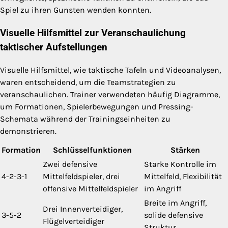
Spiel zu ihren Gunsten wenden konnten.
Visuelle Hilfsmittel zur Veranschaulichung
taktischer Aufstellungen
Visuelle Hilfsmittel, wie taktische Tafeln und Videoanalysen,
waren entscheidend, um die Teamstrategien zu
veranschaulichen. Trainer verwendeten häufig Diagramme,
um Formationen, Spielerbewegungen und Pressing-
Schemata während der Trainingseinheiten zu
demonstrieren.
Formation
Schlüsselfunktionen
Stärken
Zwei defensive
Starke Kontrolle im
4-2-3-1
Mittelfeldspieler, drei
Mittelfeld, Flexibilität
offensive Mittelfeldspieler
im Angriff
Breite im Angriff,
Drei Innenverteidiger,
3-5-2
solide defensive
Flügelverteidiger
Struktur