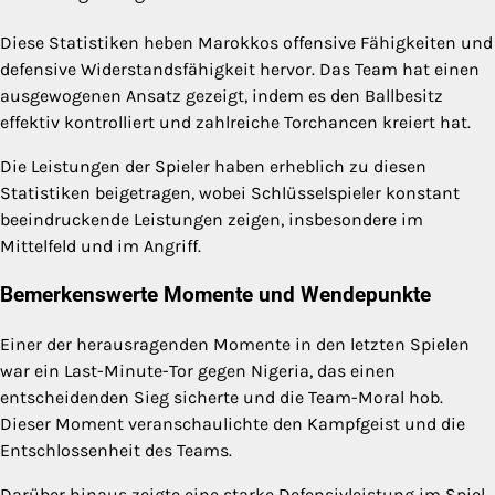
Diese Statistiken heben Marokkos offensive Fähigkeiten und
defensive Widerstandsfähigkeit hervor. Das Team hat einen
ausgewogenen Ansatz gezeigt, indem es den Ballbesitz
effektiv kontrolliert und zahlreiche Torchancen kreiert hat.
Die Leistungen der Spieler haben erheblich zu diesen
Statistiken beigetragen, wobei Schlüsselspieler konstant
beeindruckende Leistungen zeigen, insbesondere im
Mittelfeld und im Angriff.
Bemerkenswerte Momente und Wendepunkte
Einer der herausragenden Momente in den letzten Spielen
war ein Last-Minute-Tor gegen Nigeria, das einen
entscheidenden Sieg sicherte und die Team-Moral hob.
Dieser Moment veranschaulichte den Kampfgeist und die
Entschlossenheit des Teams.
Darüber hinaus zeigte eine starke Defensivleistung im Spiel