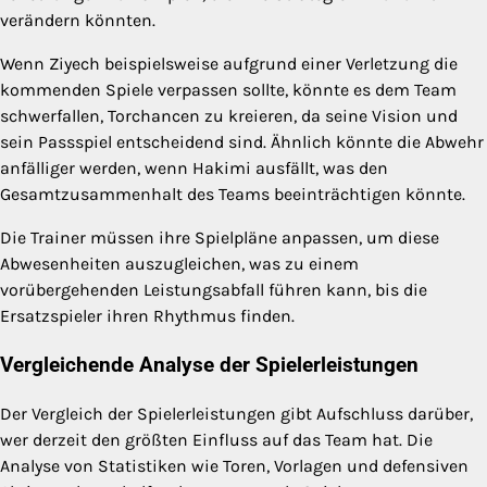
verändern könnten.
Wenn Ziyech beispielsweise aufgrund einer Verletzung die
kommenden Spiele verpassen sollte, könnte es dem Team
schwerfallen, Torchancen zu kreieren, da seine Vision und
sein Passspiel entscheidend sind. Ähnlich könnte die Abwehr
anfälliger werden, wenn Hakimi ausfällt, was den
Gesamtzusammenhalt des Teams beeinträchtigen könnte.
Die Trainer müssen ihre Spielpläne anpassen, um diese
Abwesenheiten auszugleichen, was zu einem
vorübergehenden Leistungsabfall führen kann, bis die
Ersatzspieler ihren Rhythmus finden.
Vergleichende Analyse der Spielerleistungen
Der Vergleich der Spielerleistungen gibt Aufschluss darüber,
wer derzeit den größten Einfluss auf das Team hat. Die
Analyse von Statistiken wie Toren, Vorlagen und defensiven