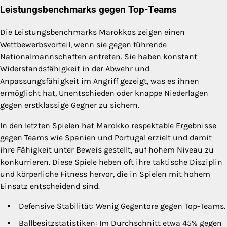
Leistungsbenchmarks gegen Top-Teams
Die Leistungsbenchmarks Marokkos zeigen einen
Wettbewerbsvorteil, wenn sie gegen führende
Nationalmannschaften antreten. Sie haben konstant
Widerstandsfähigkeit in der Abwehr und
Anpassungsfähigkeit im Angriff gezeigt, was es ihnen
ermöglicht hat, Unentschieden oder knappe Niederlagen
gegen erstklassige Gegner zu sichern.
In den letzten Spielen hat Marokko respektable Ergebnisse
gegen Teams wie Spanien und Portugal erzielt und damit
ihre Fähigkeit unter Beweis gestellt, auf hohem Niveau zu
konkurrieren. Diese Spiele heben oft ihre taktische Disziplin
und körperliche Fitness hervor, die in Spielen mit hohem
Einsatz entscheidend sind.
Defensive Stabilität: Wenig Gegentore gegen Top-Teams.
Ballbesitzstatistiken: Im Durchschnitt etwa 45% gegen