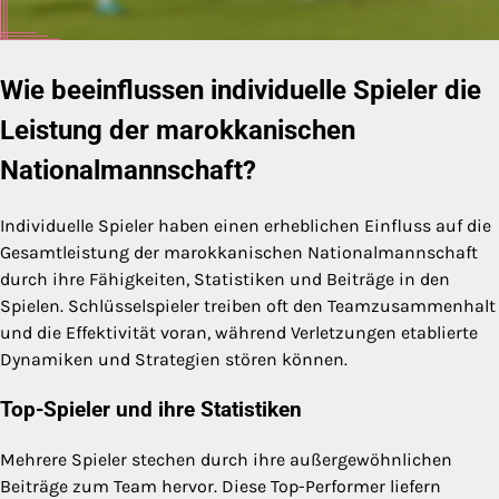
Wie beeinflussen individuelle Spieler die
Leistung der marokkanischen
Nationalmannschaft?
Individuelle Spieler haben einen erheblichen Einfluss auf die
Gesamtleistung der marokkanischen Nationalmannschaft
durch ihre Fähigkeiten, Statistiken und Beiträge in den
Spielen. Schlüsselspieler treiben oft den Teamzusammenhalt
und die Effektivität voran, während Verletzungen etablierte
Dynamiken und Strategien stören können.
Top-Spieler und ihre Statistiken
Mehrere Spieler stechen durch ihre außergewöhnlichen
Beiträge zum Team hervor. Diese Top-Performer liefern