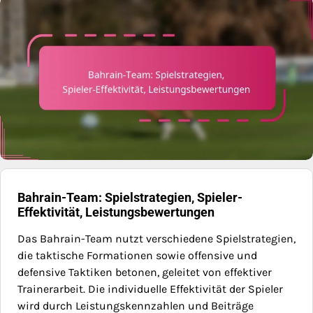
Bahrain-Team: Spielstrategien, Spieler-
Effektivität, Leistungsbewertungen
Das Bahrain-Team nutzt verschiedene Spielstrategien,
die taktische Formationen sowie offensive und
defensive Taktiken betonen, geleitet von effektiver
Trainerarbeit. Die individuelle Effektivität der Spieler
wird durch Leistungskennzahlen und Beiträge