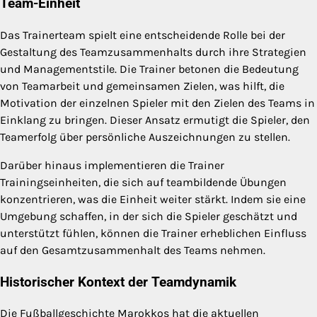
Team-Einheit
Das Trainerteam spielt eine entscheidende Rolle bei der
Gestaltung des Teamzusammenhalts durch ihre Strategien
und Managementstile. Die Trainer betonen die Bedeutung
von Teamarbeit und gemeinsamen Zielen, was hilft, die
Motivation der einzelnen Spieler mit den Zielen des Teams in
Einklang zu bringen. Dieser Ansatz ermutigt die Spieler, den
Teamerfolg über persönliche Auszeichnungen zu stellen.
Darüber hinaus implementieren die Trainer
Trainingseinheiten, die sich auf teambildende Übungen
konzentrieren, was die Einheit weiter stärkt. Indem sie eine
Umgebung schaffen, in der sich die Spieler geschätzt und
unterstützt fühlen, können die Trainer erheblichen Einfluss
auf den Gesamtzusammenhalt des Teams nehmen.
Historischer Kontext der Teamdynamik
Die Fußballgeschichte Marokkos hat die aktuellen