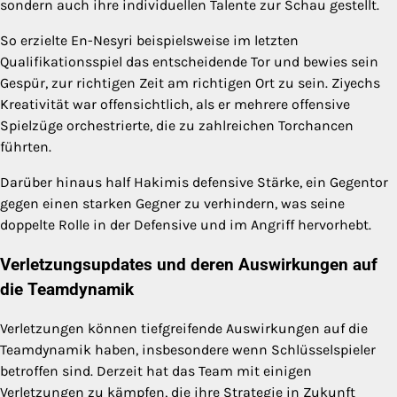
sondern auch ihre individuellen Talente zur Schau gestellt.
So erzielte En-Nesyri beispielsweise im letzten
Qualifikationsspiel das entscheidende Tor und bewies sein
Gespür, zur richtigen Zeit am richtigen Ort zu sein. Ziyechs
Kreativität war offensichtlich, als er mehrere offensive
Spielzüge orchestrierte, die zu zahlreichen Torchancen
führten.
Darüber hinaus half Hakimis defensive Stärke, ein Gegentor
gegen einen starken Gegner zu verhindern, was seine
doppelte Rolle in der Defensive und im Angriff hervorhebt.
Verletzungsupdates und deren Auswirkungen auf
die Teamdynamik
Verletzungen können tiefgreifende Auswirkungen auf die
Teamdynamik haben, insbesondere wenn Schlüsselspieler
betroffen sind. Derzeit hat das Team mit einigen
Verletzungen zu kämpfen, die ihre Strategie in Zukunft