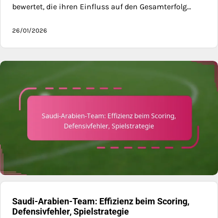
bewertet, die ihren Einfluss auf den Gesamterfolg…
26/01/2026
Saudi-Arabien-Team: Effizienz beim Scoring,
Defensivfehler, Spielstrategie