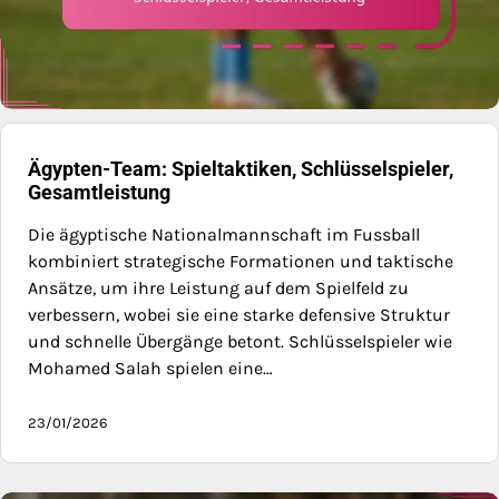
Ägypten-Team: Spieltaktiken, Schlüsselspieler,
Gesamtleistung
Die ägyptische Nationalmannschaft im Fussball
kombiniert strategische Formationen und taktische
Ansätze, um ihre Leistung auf dem Spielfeld zu
verbessern, wobei sie eine starke defensive Struktur
und schnelle Übergänge betont. Schlüsselspieler wie
Mohamed Salah spielen eine…
23/01/2026