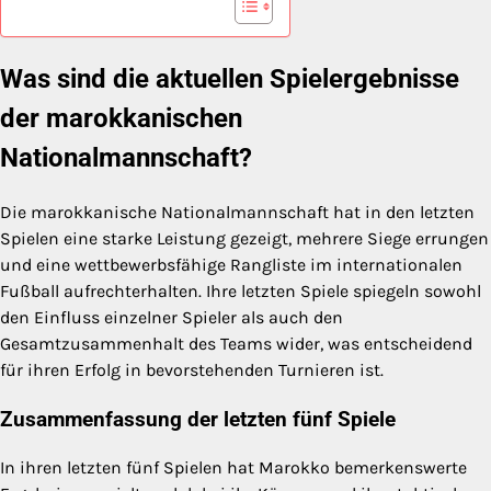
Was sind die aktuellen Spielergebnisse
der marokkanischen
Nationalmannschaft?
Die marokkanische Nationalmannschaft hat in den letzten
Spielen eine starke Leistung gezeigt, mehrere Siege errungen
und eine wettbewerbsfähige Rangliste im internationalen
Fußball aufrechterhalten. Ihre letzten Spiele spiegeln sowohl
den Einfluss einzelner Spieler als auch den
Gesamtzusammenhalt des Teams wider, was entscheidend
für ihren Erfolg in bevorstehenden Turnieren ist.
Zusammenfassung der letzten fünf Spiele
In ihren letzten fünf Spielen hat Marokko bemerkenswerte