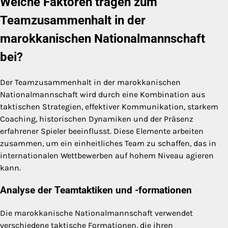
Welche Faktoren tragen zum
Teamzusammenhalt in der
marokkanischen Nationalmannschaft
bei?
Der Teamzusammenhalt in der marokkanischen
Nationalmannschaft wird durch eine Kombination aus
taktischen Strategien, effektiver Kommunikation, starkem
Coaching, historischen Dynamiken und der Präsenz
erfahrener Spieler beeinflusst. Diese Elemente arbeiten
zusammen, um ein einheitliches Team zu schaffen, das in
internationalen Wettbewerben auf hohem Niveau agieren
kann.
Analyse der Teamtaktiken und -formationen
Die marokkanische Nationalmannschaft verwendet
verschiedene taktische Formationen, die ihren