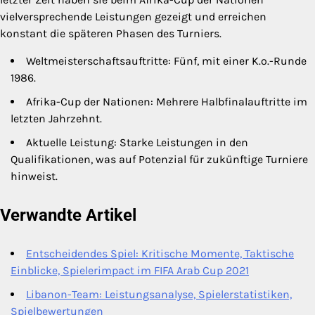
vielversprechende Leistungen gezeigt und erreichen
konstant die späteren Phasen des Turniers.
Weltmeisterschaftsauftritte: Fünf, mit einer K.o.-Runde
1986.
Afrika-Cup der Nationen: Mehrere Halbfinalauftritte im
letzten Jahrzehnt.
Aktuelle Leistung: Starke Leistungen in den
Qualifikationen, was auf Potenzial für zukünftige Turniere
hinweist.
Verwandte Artikel
Entscheidendes Spiel: Kritische Momente, Taktische
Einblicke, Spielerimpact im FIFA Arab Cup 2021
Libanon-Team: Leistungsanalyse, Spielerstatistiken,
Spielbewertungen