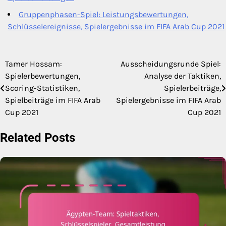
Gruppenphasen-Spiel: Leistungsbewertungen,
Schlüsselereignisse, Spielergebnisse im FIFA Arab Cup 2021
Tamer Hossam:
Ausscheidungsrunde Spiel:
Post
Spielerbewertungen,
Analyse der Taktiken,
navigation
Scoring-Statistiken,
Spielerbeiträge,
Spielbeiträge im FIFA Arab
Spielergebnisse im FIFA Arab
Cup 2021
Cup 2021
Related Posts