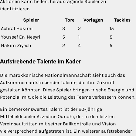
Aktionen kann helfen, herausragende Spieler zu
identifizieren.
Spieler
Tore
Vorlagen
Tackles
Achraf Hakimi
3
2
15
Youssef En-Nesyri
5
1
8
Hakim Ziyech
2
4
5
Aufstrebende Talente im Kader
Die marokkanische Nationalmannschaft sieht auch das
Aufkommen aufstrebender Talente, die ihre Zukunft
gestalten könnten. Diese Spieler bringen frische Energie und
Potenzial mit, die die Leistung des Teams verbessern können.
Ein bemerkenswertes Talent ist der 20-jährige
Mittelfeldspieler Azzedine Ounahi, der in den letzten
Vereinsauftritten mit seiner Ballkontrolle und Vision
vielversprechend aufgetreten ist. Ein weiterer aufstrebender